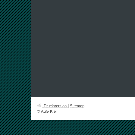
Druckversion
|
Sitemap
© AuG Kiel