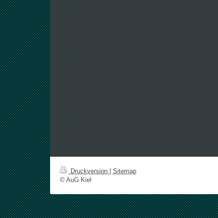
Druckversion
|
Sitemap
© AuG Kiel