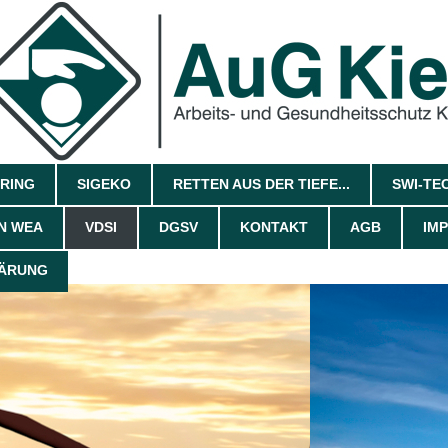
RING
SIGEKO
RETTEN AUS DER TIEFE...
SWI-TEC 
N WEA
VDSI
DGSV
KONTAKT
AGB
IM
ÄRUNG